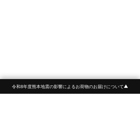
令和8年度熊本地震の影響によるお荷物のお届けについて
▼
FRAME 福岡・FRAME ONLINE STORE
福岡県福岡市中央区白金2-5-17
TEL:092-707-0562 OPEN:11:00-18:00
FUKUOKA