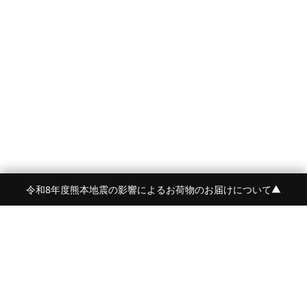
令和8年度熊本地震の影響によるお荷物のお届けについて
▼
FRAME 福岡・FRAME ONLINE STORE
福岡県福岡市中央区白金2-5-17
TEL:092-707-0562 OPEN:11:00-18:00
FUKUOKA