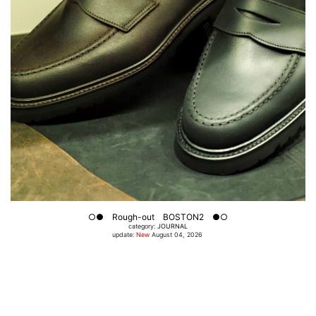
○● Rough-out BOSTON2 ●○
category:
JOURNAL
update:
New
August 04, 2026