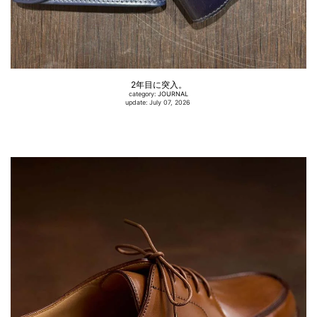
2年目に突入。
category:
JOURNAL
update: July 07, 2026