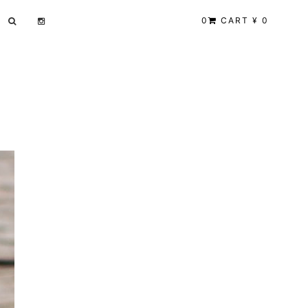
0
CART ¥ 0