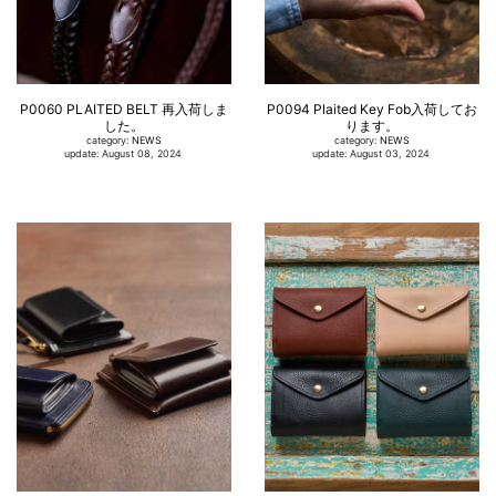
P0060 PLAITED BELT 再入荷しま
P0094 Plaited Key Fob入荷してお
した。
ります。
category:
NEWS
category:
NEWS
update: August 08, 2024
update: August 03, 2024