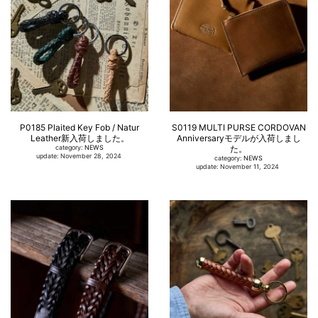
P0185 Plaited Key Fob / Natur
S0119 MULTI PURSE CORDOVAN
Leather新入荷しました。
Anniversaryモデルが入荷しまし
category:
NEWS
た。
update: November 28, 2024
category:
NEWS
update: November 11, 2024