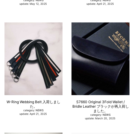
category:
NEWS
category:
NEWS
update: May 12, 2025
update: April 21, 2025
W-Ring Webbing Belt 入荷しまし
S7660 Original 3Fold Wallet /
た。
Bridle Leather ブラックが再入荷し
category:
NEWS
ました。
update: April 21, 2025
category:
NEWS
update: March 20, 2025