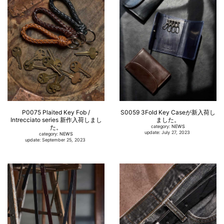
P0075 Plaited Key Fob /
S0059 3Fold Key Caseが新入荷し
Intrecciato series 新作入荷しまし
ました。
た。
category:
NEWS
update: July 27, 2023
category:
NEWS
update: September 25, 2023