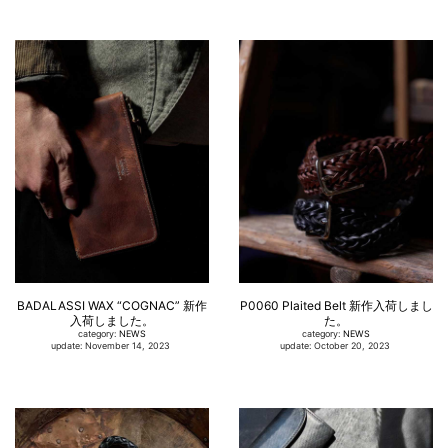
BADALASSI WAX “COGNAC” 新作
P0060 Plaited Belt 新作入荷しまし
入荷しました。
た。
category:
NEWS
category:
NEWS
update: November 14, 2023
update: October 20, 2023