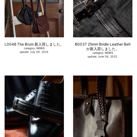
L0048 The Brum 新入荷しました。
B0037 25mm Bridle Leather Belt
category:
NEWS
が新入荷しました。
update: July 09, 2023
category:
NEWS
update: June 06, 2023