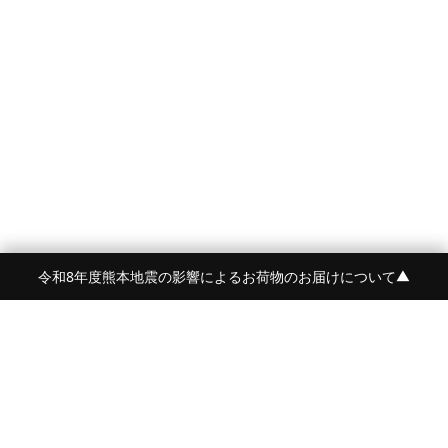
令和8年度熊本地震の影響によるお荷物のお届けについて
▼
FRAME 福岡・FRAME ONLINE STORE
福岡県福岡市中央区白金2-5-17
TEL:092-707-0562 OPEN:11:00-18:00
FUKUOKA