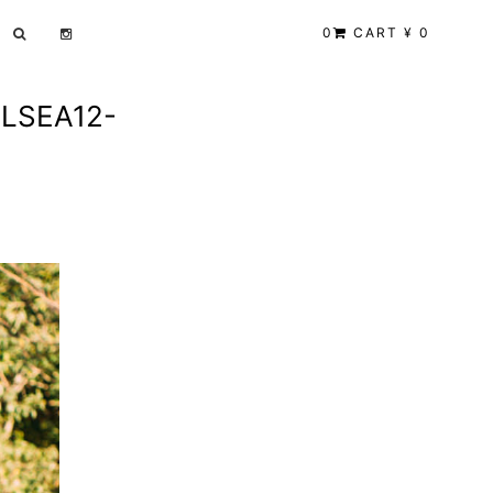
0
CART ¥ 0
EA12-