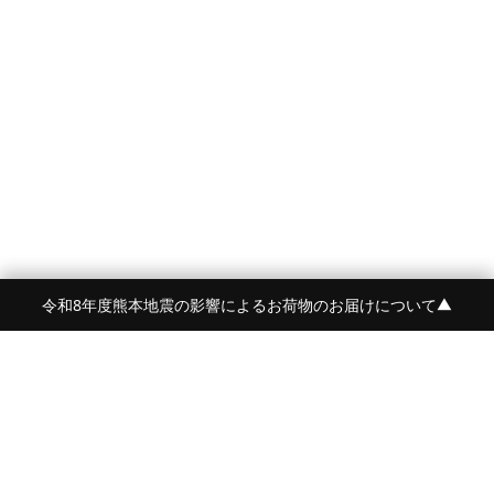
令和8年度熊本地震の影響によるお荷物のお届けについて
▼
FRAME 福岡・FRAME ONLINE STORE
福岡県福岡市中央区白金2-5-17
TEL:092-707-0562 OPEN:11:00-18:00
FUKUOKA