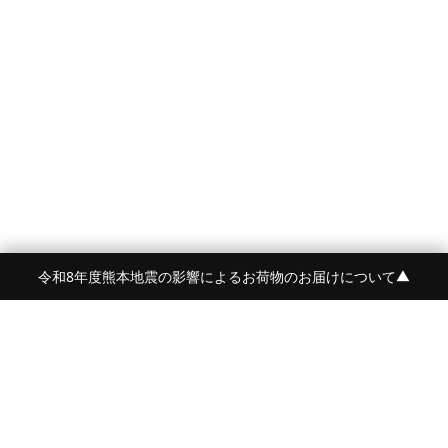
令和8年度熊本地震の影響によるお荷物のお届けについて
▼
FRAME 福岡・FRAME ONLINE STORE
福岡県福岡市中央区白金2-5-17
TEL:092-707-0562 OPEN:11:00-18:00
FUKUOKA