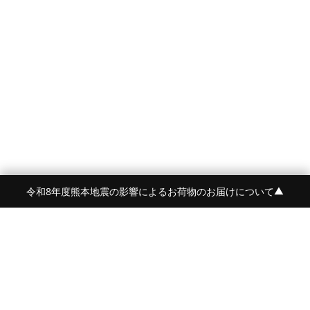
令和8年度熊本地震の影響によるお荷物のお届けについて
▼
FRAME 福岡・FRAME ONLINE STORE
福岡県福岡市中央区白金2-5-17
TEL:092-707-0562 OPEN:11:00-18:00
FUKUOKA