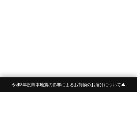
令和8年度熊本地震の影響によるお荷物のお届けについて
▼
FRAME 福岡・FRAME ONLINE STORE
福岡県福岡市中央区白金2-5-17
TEL:092-707-0562 OPEN:11:00-18:00
FUKUOKA