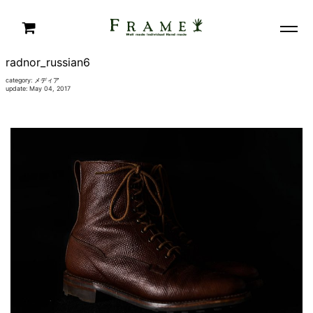
radnor_russian6
category:
メディア
update: May 04, 2017