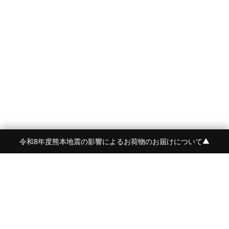
令和8年度熊本地震の影響によるお荷物のお届けについて
▼
FRAME 福岡・FRAME ONLINE STORE
福岡県福岡市中央区白金2-5-17
TEL:092-707-0562 OPEN:11:00-18:00
FUKUOKA