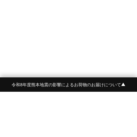
令和8年度熊本地震の影響によるお荷物のお届けについて
▼
FRAME 福岡・FRAME ONLINE STORE
福岡県福岡市中央区白金2-5-17
TEL:092-707-0562 OPEN:11:00-18:00
FUKUOKA