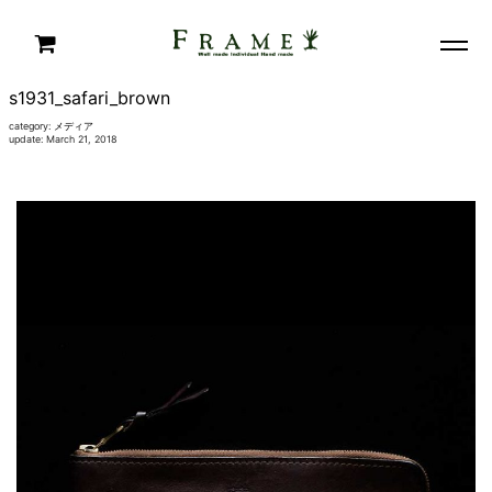
s1931_safari_brown
category:
メディア
update: March 21, 2018