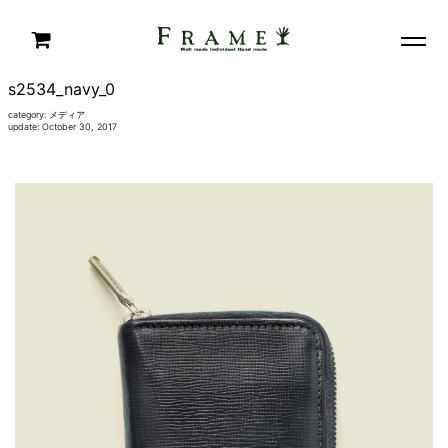
s2534_navy_0
category:
メディア
update: October 30, 2017