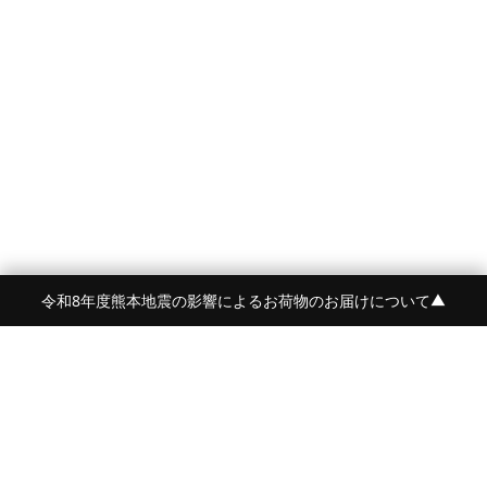
令和8年度熊本地震の影響によるお荷物のお届けについて
▼
FRAME 福岡・FRAME ONLINE STORE
福岡県福岡市中央区白金2-5-17
TEL:092-707-0562 OPEN:11:00-18:00
FUKUOKA