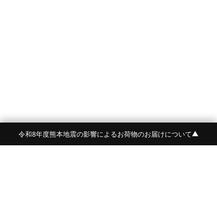
令和8年度熊本地震の影響によるお荷物のお届けについて
▼
FRAME 福岡・FRAME ONLINE STORE
福岡県福岡市中央区白金2-5-17
TEL:092-707-0562 OPEN:11:00-18:00
FUKUOKA