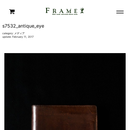
s7532_antique_eye
category:
メディア
update: February 11, 2017