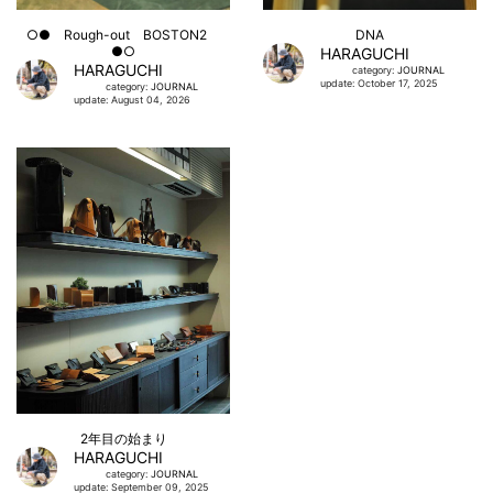
○● Rough-out BOSTON2
DNA
●○
HARAGUCHI
HARAGUCHI
category:
JOURNAL
update: October 17, 2025
category:
JOURNAL
update: August 04, 2026
2年目の始まり
HARAGUCHI
category:
JOURNAL
update: September 09, 2025