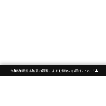
令和8年度熊本地震の影響によるお荷物のお届けについて
▼
FRAME 福岡・FRAME ONLINE STORE
福岡県福岡市中央区白金2-5-17
TEL:092-707-0562 OPEN:11:00-18:00
FUKUOKA