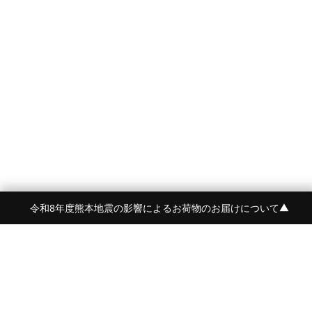
令和8年度熊本地震の影響によるお荷物のお届けについて
▼
FRAME 福岡・FRAME ONLINE STORE
福岡県福岡市中央区白金2-5-17
TEL:092-707-0562 OPEN:11:00-18:00
FUKUOKA