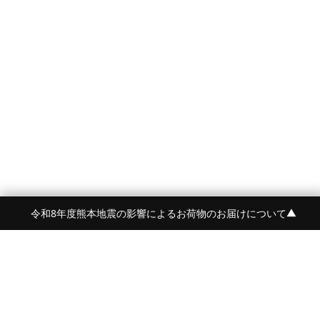
令和8年度熊本地震の影響によるお荷物のお届けについて
▼
FRAME 福岡・FRAME ONLINE STORE
福岡県福岡市中央区白金2-5-17
TEL:092-707-0562 OPEN:11:00-18:00
FUKUOKA