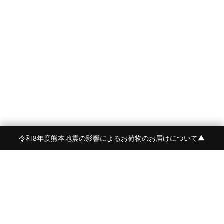
令和8年度熊本地震の影響によるお荷物のお届けについて
▼
FRAME 福岡・FRAME ONLINE STORE
福岡県福岡市中央区白金2-5-17
TEL:092-707-0562 OPEN:11:00-18:00
FUKUOKA