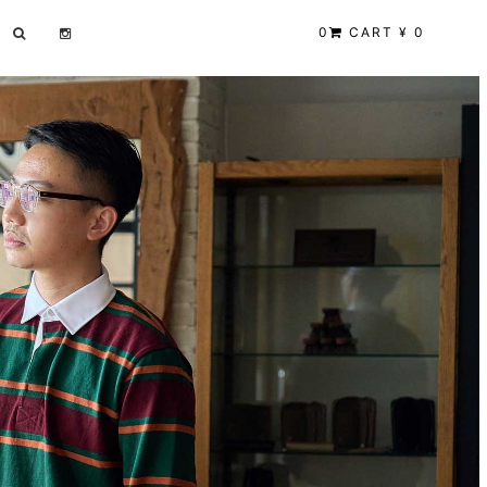
0
CART ¥ 0