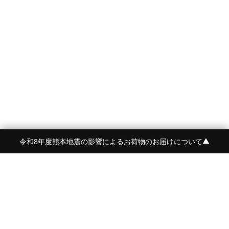
令和8年度熊本地震の影響によるお荷物のお届けについて
▼
FRAME 福岡・FRAME ONLINE STORE
福岡県福岡市中央区白金2-5-17
TEL:092-707-0562 OPEN:11:00-18:00
FUKUOKA