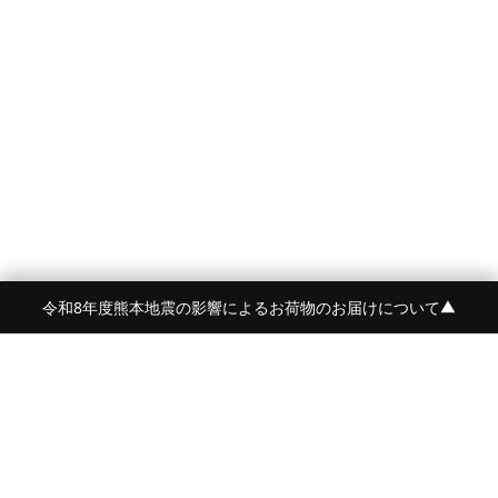
令和8年度熊本地震の影響によるお荷物のお届けについて
▼
FRAME 福岡・FRAME ONLINE STORE
福岡県福岡市中央区白金2-5-17
TEL:092-707-0562 OPEN:11:00-18:00
FUKUOKA