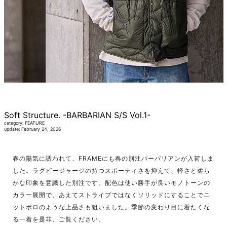
Soft Structure. -BARBARIAN S/S Vol.1-
category:
FEATURE
update: February 24, 2026
春の陽気に誘われて、FRAMEにも春の別注バーバリアンが入荷しま
した。ラグビージャージの持つスポーティさを抑えて、軽さと柔ら
かな印象を意識した別注です。配色は使い勝手が良いモノトーンの
カラー展開で、あえてストライプではなくソリッドにすることでニ
ットポロのような上品さも狙いました。季節の変わり目に着たくな
る一着を是非、ご覧ください。