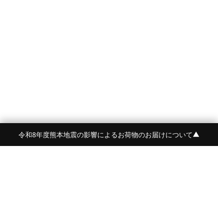
令和8年度熊本地震の影響によるお荷物のお届けについて
▼
FRAME 福岡・FRAME ONLINE STORE
福岡県福岡市中央区白金2-5-17
TEL:092-707-0562 OPEN:11:00-18:00
FUKUOKA