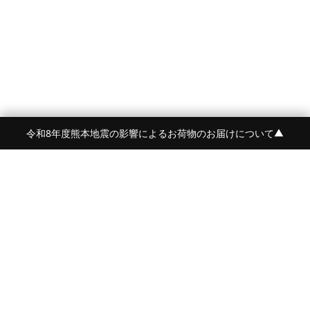
令和8年度熊本地震の影響によるお荷物のお届けについて
▼
FRAME 福岡・FRAME ONLINE STORE
福岡県福岡市中央区白金2-5-17
TEL:092-707-0562 OPEN:11:00-18:00
FUKUOKA
FRAME 青山
東京都港区南青山5-12-2
TEL:080-4729-1485
OPEN:平日12:00-20:00 土日祝:11:00-19:00
AOYAMA