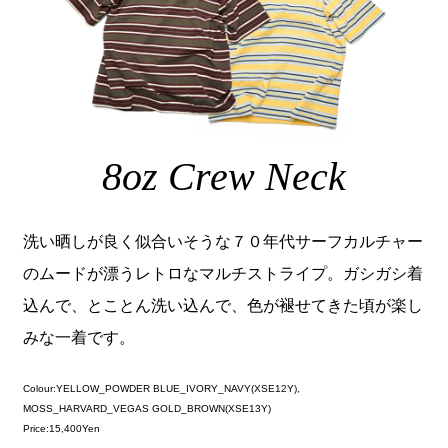
8oz Crew Neck
洗い晒しが良く似合いそうな７０年代サーフカルチャー
のムードが漂うレトロなマルチストライプ。ガシガシ着
込んで、とことん洗い込んで、色が褪せてきた頃が楽し
みな一着です。
Colour:YELLOW_POWDER BLUE_IVORY_NAVY(XSE12Y),
MOSS_HARVARD_VEGAS GOLD_BROWN(XSE13Y)
Price:15,400Yen