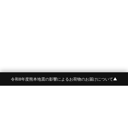
令和8年度熊本地震の影響によるお荷物のお届けについて
▼
FRAME 福岡・FRAME ONLINE STORE
福岡県福岡市中央区白金2-5-17
TEL:092-707-0562 OPEN:11:00-18:00
FUKUOKA