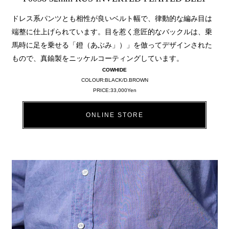
ドレス系パンツとも相性が良いベルト幅で、律動的な編み目は
端整に仕上げられています。目を惹く意匠的なバックルは、乗
馬時に足を乗せる「鐙（あぶみ」）」を倣ってデザインされた
もので、真鍮製をニッケルコーティングしています。
COWHIDE
COLOUR:BLACK/D.BROWN
PRICE:33,000Yen
ONLINE STORE