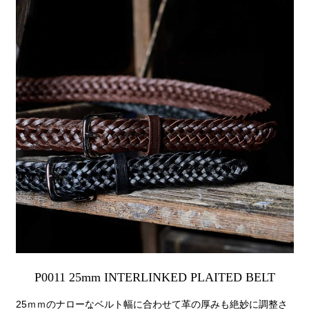
P0011 25mm INTERLINKED PLAITED BELT
25ｍｍのナローなベルト幅に合わせて革の厚みも絶妙に調整さ