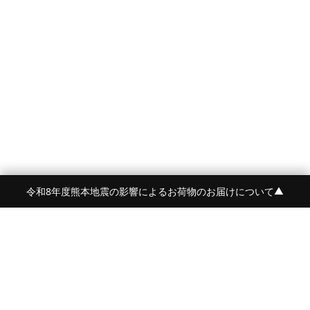
令和8年度熊本地震の影響によるお荷物のお届けについて
▼
FRAME 福岡・FRAME ONLINE STORE
福岡県福岡市中央区白金2-5-17
TEL:092-707-0562 OPEN:11:00-18:00
FUKUOKA