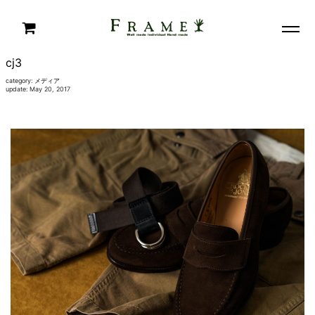
cj3
category:
メディア
update: May 20, 2017