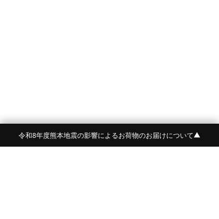
令和8年度熊本地震の影響によるお荷物のお届けについて
▼
FRAME 福岡・FRAME ONLINE STORE
福岡県福岡市中央区白金2-5-17
TEL:092-707-0562 OPEN:11:00-18:00
FUKUOKA