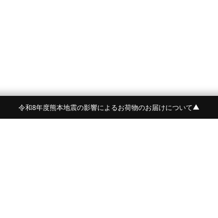
令和8年度熊本地震の影響によるお荷物のお届けについて
▼
令和8年度熊本地震の影響によるお荷物のお届けにつ
BRAND
CONTENTS
BEORMA
FEATURE
Crockett&Jones
NEWS
詳しく見る
PYRENEX
STYLE
BARBARIAN
AGEING
OWEN BARRY
JOURNAL