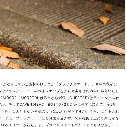
AMEが注目している素材のひとつが「ブラックスエード」。今年の秋冬は
いでブラックスエードのラインナップをより充実させた内容に強化いたし
GEMOOR3、MORETONは昨年から継続、CHERTSEYはラバーソール仕
ル、そしてCAVENDISH3、BOSTON2を新たに仲間に加えて、全5型
。一見、なんともない素材のように思われがちですが、滑らかに起毛され
エードは、ブラックカーフほど真面目過ぎず、でも程良く上品で柔らかな
くれるメリットがあります。ブラックスエードのソフトでありながらシッ