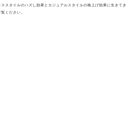
レススタイルのハズし効果とカジュアルスタイルの格上げ効果に生きてき
ご覧ください。