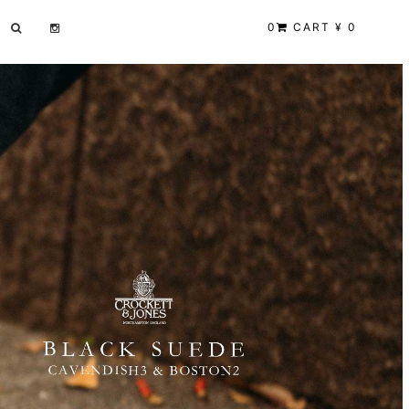
0
CART ¥ 0