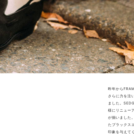
昨年からFR
さらに力を注
ました。SED
様にリニューア
が揃いました
たブラックス
印象を与えて