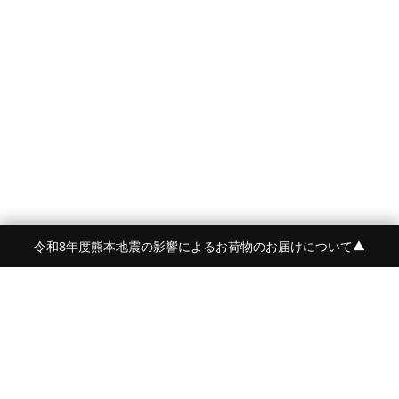
令和8年度熊本地震の影響によるお荷物のお届けについて
▼
FRAME 福岡・FRAME ONLINE STORE
福岡県福岡市中央区白金2-5-17
TEL:092-707-0562 OPEN:11:00-18:00
FUKUOKA