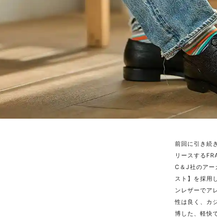
前回に引き続
リースするF
C＆J社のア
スト】を採用し
ンレザーでア
性は良く、カ
博した、軽快