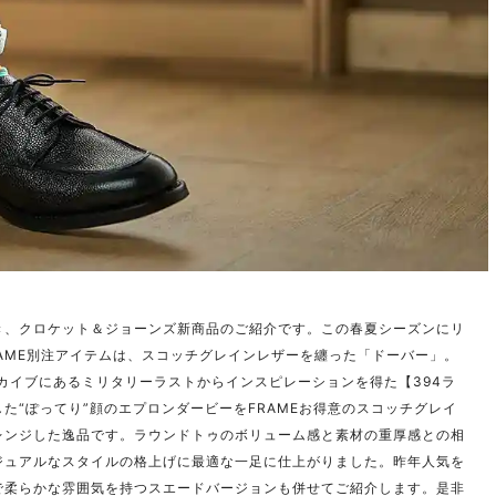
き、クロケット＆ジョーンズ新商品のご紹介です。この春夏シーズンにリ
RAME別注アイテムは、スコッチグレインレザーを纏った「ドーバー」。
ーカイブにあるミリタリーラストからインスピレーションを得た【394ラ
た“ぽってり”顔のエプロンダービーをFRAMEお得意のスコッチグレイ
レンジした逸品です。ラウンドトゥのボリューム感と素材の重厚感との相
ジュアルなスタイルの格上げに最適な一足に仕上がりました。昨年人気を
で柔らかな雰囲気を持つスエードバージョンも併せてご紹介します。是非