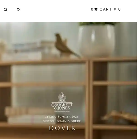
0
CART ¥ 0