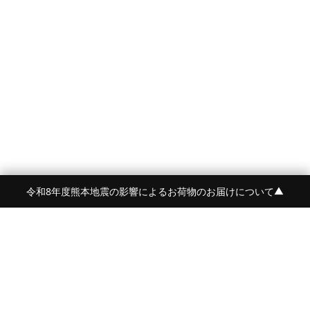
令和8年度熊本地震の影響によるお荷物のお届けについて
▼
FRAME 福岡・FRAME ONLINE STORE
福岡県福岡市中央区白金2-5-17
TEL:092-707-0562 OPEN:11:00-18:00
FUKUOKA