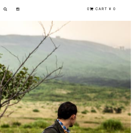
0
CART ¥ 0