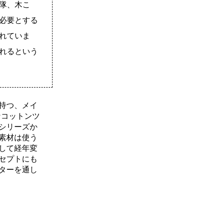
隊、木こ
必要とする
れていま
れるという
持つ、メイ
なコットンツ
シリーズか
素材は使う
して経年変
セプトにも
ターを通し