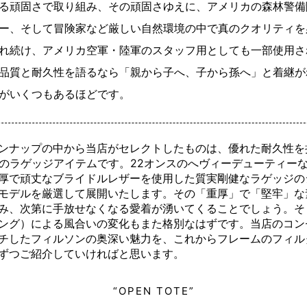
る頑固さで取り組み、その頑固さゆえに、アメリカの森林警備
ー、そして冒険家など厳しい自然環境の中で真のクオリティを
れ続け、アメリカ空軍・陸軍のスタッフ用としても一部使用さ
品質と耐久性を語るなら「親から子へ、子から孫へ」と着継が
がいくつもあるほどです。
ンナップの中から当店がセレクトしたものは、優れた耐久性を
Aのラゲッジアイテムです。22オンスのへヴィーデューティー
厚で頑丈なブライドルレザーを使用した質実剛健なラゲッジの
モデルを厳選して展開いたします。その「重厚」で「堅牢」な
み、次第に手放せなくなる愛着が湧いてくることでしょう。そ
ング）による風合いの変化もまた格別なはずです。当店のコン
チしたフィルソンの奥深い魅力を、これからフレームのフィル
ずつご紹介していければと思います。
“OPEN TOTE”