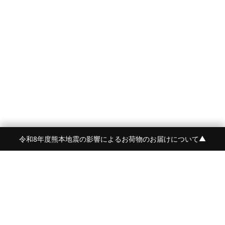
令和8年度熊本地震の影響によるお荷物のお届けについて
▼
FRAME 福岡・FRAME ONLINE STORE
福岡県福岡市中央区白金2-5-17
TEL:092-707-0562 OPEN:11:00-18:00
FUKUOKA