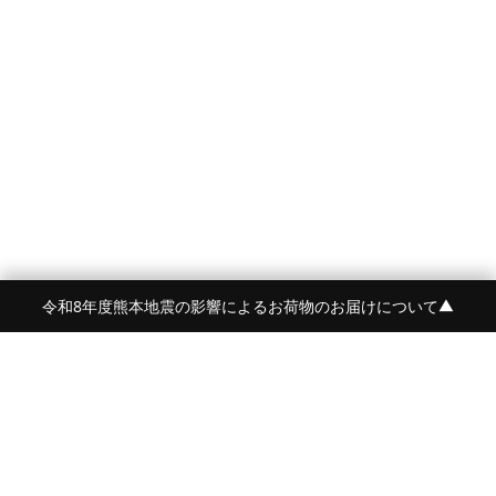
令和8年度熊本地震の影響によるお荷物のお届けについて
▼
FRAME 福岡・FRAME ONLINE STORE
福岡県福岡市中央区白金2-5-17
TEL:092-707-0562 OPEN:11:00-18:00
FUKUOKA