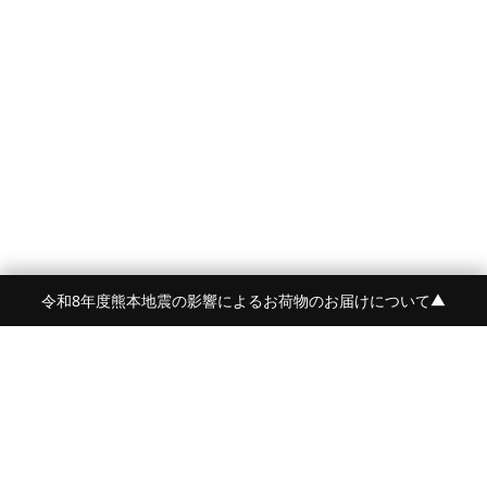
令和8年度熊本地震の影響によるお荷物のお届けについて
▼
FRAME 福岡・FRAME ONLINE STORE
福岡県福岡市中央区白金2-5-17
TEL:092-707-0562 OPEN:11:00-18:00
FUKUOKA