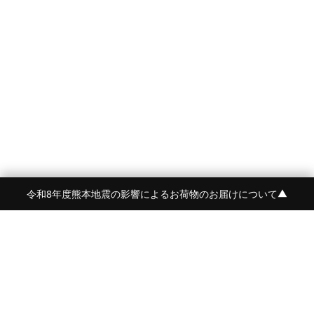
令和8年度熊本地震の影響によるお荷物のお届けについて
▼
FRAME 福岡・FRAME ONLINE STORE
福岡県福岡市中央区白金2-5-17
TEL:092-707-0562 OPEN:11:00-18:00
FUKUOKA