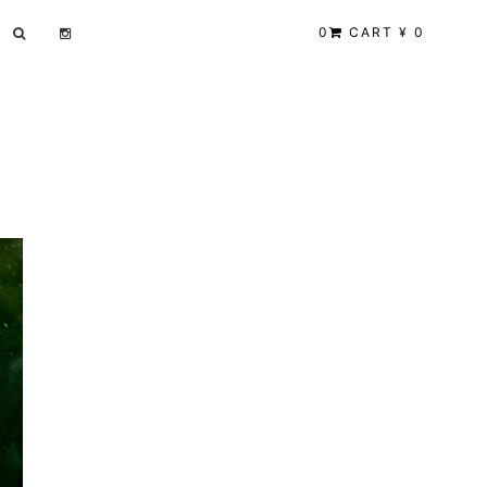
0
CART ¥ 0