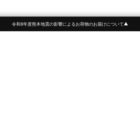
令和8年度熊本地震の影響によるお荷物のお届けについて
▼
令和8年度熊本地震の影響によるお荷物のお届けにつ
BRAND
CONTENTS
BEORMA
FEATURE
Crockett&Jones
NEWS
詳しく見る
PYRENEX
STYLE
BARBARIAN
AGEING
OWEN BARRY
JOURNAL
McROSTIE
PRESS