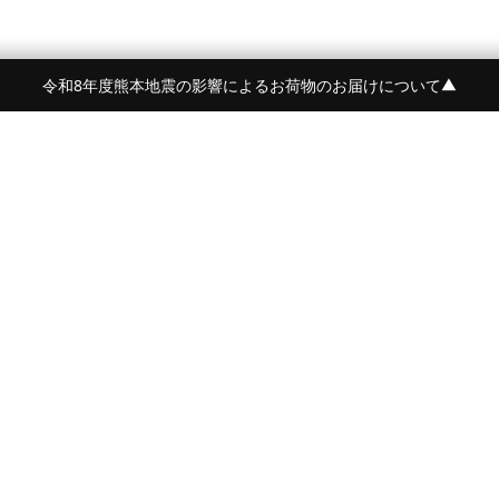
令和8年度熊本地震の影響によるお荷物のお届けについて
▼
令和8年度熊本地震の影響によるお荷物のお届けにつ
BRAND
CONTENTS
BEORMA
FEATURE
Crockett&Jones
NEWS
詳しく見る
PYRENEX
STYLE
BARBARIAN
AGEING
OWEN BARRY
JOURNAL
McROSTIE
PRESS