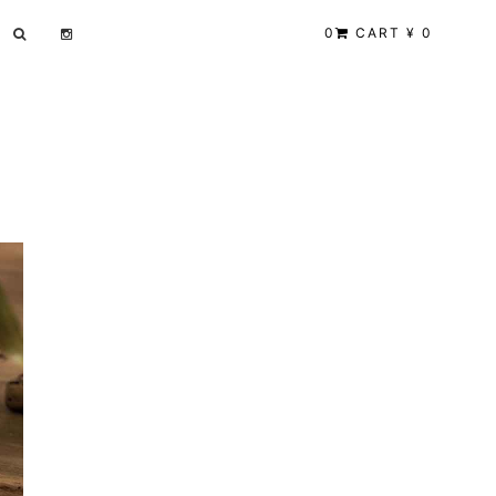
0
CART ¥ 0