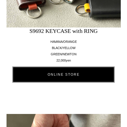
S9692 KEYCASE with RING
HAVANA/ORANGE
BLACK/YELLOW
GREEN/NEWTON
22,000yen
ONLINE STORE