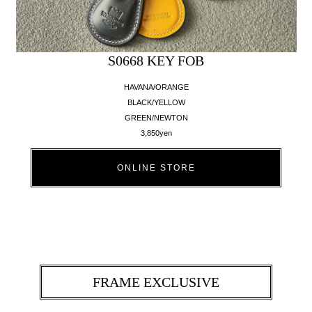
S0668 KEY FOB
HAVANA/ORANGE
BLACK/YELLOW
GREEN/NEWTON
3,850yen
ONLINE STORE
FRAME EXCLUSIVE