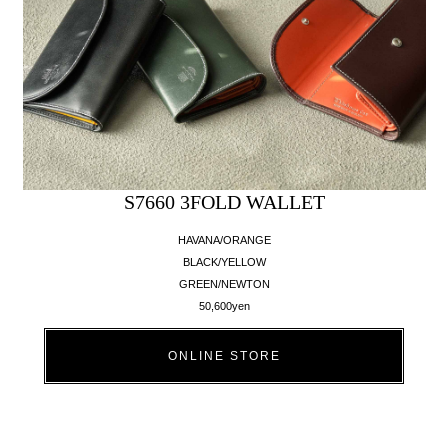
S7660 3FOLD WALLET
HAVANA/ORANGE
BLACK/YELLOW
GREEN/NEWTON
50,600yen
ONLINE STORE