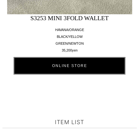
S3253 MINI 3FOLD WALLET
HAVANA/ORANGE
BLACK/YELLOW
GREEN/NEWTON
35,200yen
ONLINE STORE
ITEM LIST