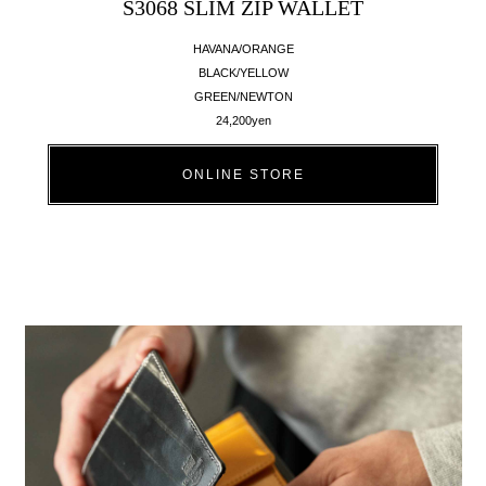
S3068 SLIM ZIP WALLET
HAVANA/ORANGE
BLACK/YELLOW
GREEN/NEWTON
24,200yen
ONLINE STORE