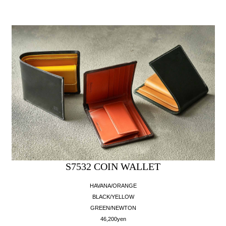
S7532 COIN WALLET
HAVANA/ORANGE
BLACK/YELLOW
GREEN/NEWTON
46,200yen