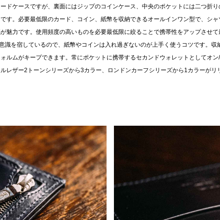
カードケースですが、裏面にはジップのコインケース、中央のポケットには二つ折り
トです。必要最低限のカード、コイン、紙幣を収納できるオールインワン型で、シャ
感が魅力です。使用頻度の高いものを必要最低限に絞ることで携帯性をアップさせて
ore」の意識を宿しているので、紙幣やコインは入れ過ぎないのが上手く使うコツです。
ォルムがキープできます。常にポケットに携帯するセカンドウォレットとしてオン
ルレザー2トーンシリーズから3カラー、ロンドンカーフシリーズから1カラーがリ