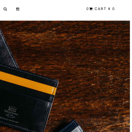
0
CART ¥ 0