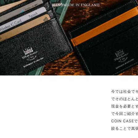
今では社会で
でそのほとん
現金を必要と
で今回ご紹介す
COIN CA
絞ることで嵩