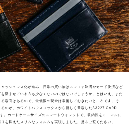
キャッシュレス化が進み、日常の買い物はスマフォ決済やカード決済など
どを済ませている方も少なくないのではないでしょうか。とはいえ、まだ
する場面はあるので、最低限の現金は常備しておきたいところです。そこ
るのが、ホワイトハウスコックスから新しく登場したS3227 CARD
SEです。カードケースサイズのスマートウォレットで、収納性をミニマルに
張りを抑えたスリムなフォルムを実現しました。是非ご覧ください。