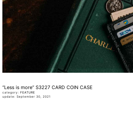
“Less is more” S3227 CARD COIN CASE
category:
FEATURE
update: September 30, 2021