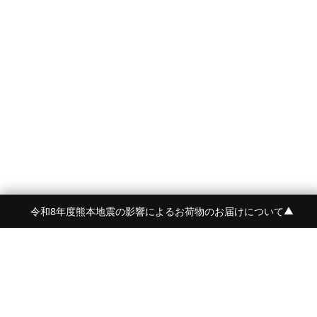
令和8年度熊本地震の影響によるお荷物のお届けについて
▼
FRAME 福岡・FRAME ONLINE STORE
福岡県福岡市中央区白金2-5-17
TEL:092-707-0562 OPEN:11:00-18:00
FUKUOKA