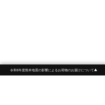
令和8年度熊本地震の影響によるお荷物のお届けについて
▼
FRAME 福岡・FRAME ONLINE STORE
福岡県福岡市中央区白金2-5-17
TEL:092-707-0562 OPEN:11:00-18:00
FUKUOKA