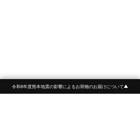
令和8年度熊本地震の影響によるお荷物のお届けについて
▼
FRAME 福岡・FRAME ONLINE STORE
福岡県福岡市中央区白金2-5-17
TEL:092-707-0562 OPEN:11:00-18:00
FUKUOKA