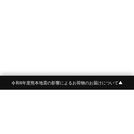
令和8年度熊本地震の影響によるお荷物のお届けについて
▼
FRAME 福岡・FRAME ONLINE STORE
福岡県福岡市中央区白金2-5-17
TEL:092-707-0562 OPEN:11:00-18:00
FUKUOKA