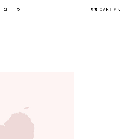
0
CART ¥ 0