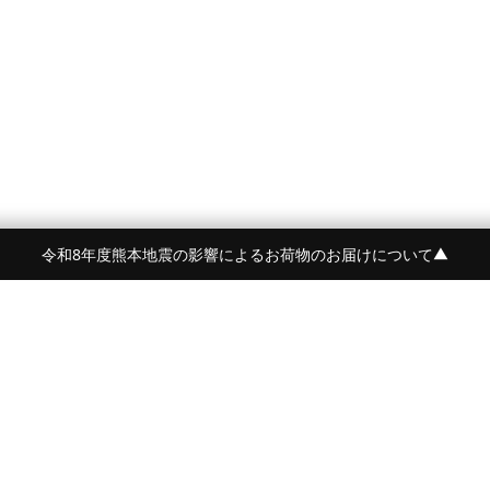
令和8年度熊本地震の影響によるお荷物のお届けについて
▼
令和8年度熊本地震の影響によるお荷物のお届けにつ
BRAND
CONTENTS
BEORMA
FEATURE
Crockett&Jones
NEWS
詳しく見る
PYRENEX
STYLE
BARBARIAN
AGEING
OWEN BARRY
JOURNAL