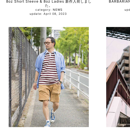
8oz Short Sleeve & 8oz Ladies 新作入荷しまし
BARBAR
た。
category:
NEWS
update: April 08, 2023