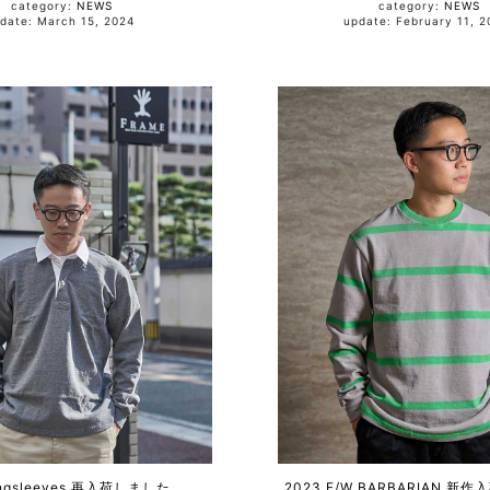
category:
NEWS
category:
NEWS
update: March 15, 2024
update: February 11
ongsleeves 再入荷しました。
2023 F/W BARBARIAN 